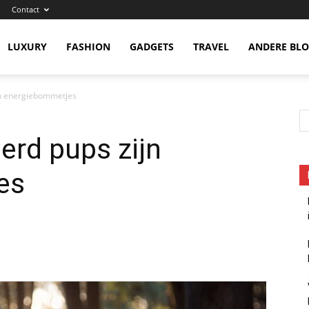
Contact
eness
LUXURY
FASHION
GADGETS
TRAVEL
ANDERE BL
jn energiebommetjes
erd pups zijn
es