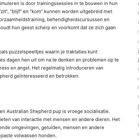
imuleren is door trainingssessies in te bouwen in hun
zit”, “blijf” en “kom” kunnen worden uitgebreid met
orzaamheidstraining, behendigheidscursussen en
n houdt hun geest scherp en voorkomt dat ze zich gaan
als puzzelspeeltjes waarin je traktaties kunt
ltjes dagen hen uit om na te denken en problemen op te
tress en angst. Het regelmatig introduceren van
epherd geïnteresseerd en betrokken.
en Australian Shepherd pup is vroege socialisatie.
ieten van interactie met mensen en andere dieren. Het
llende omgevingen, geluiden, mensen en andere
gepaste volwassen honden.