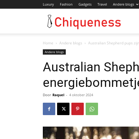
Luxury
Fashion
Gadgets
Travel
Andere blogs
Chiqu
Home
Andere blogs
Australian Shepherd pups zi
Andere blogs
Australian Sheph
energiebommetj
Door
Raquel
-
4 oktober 2024