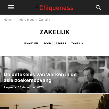
Home
Andere blogs
Zakelijk
ZAKELIJK
FINANCIEEL
FOOD
SPORTS
ZAKELIJK
De betekenis van werken in de
asielzoekersopvang
Raquel
-
14 december 2023