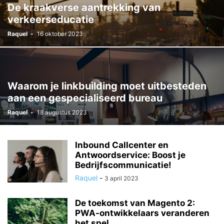
De kraakverse aantrekking van
verkeerseducatie
Raquel
-
16 oktober 2023
Waarom je linkbuilding moet uitbesteden
aan een gespecialiseerd bureau
Raquel
-
18 augustus 2023
Inbound Callcenter en
Antwoordservice: Boost je
Bedrijfscommunicatie!
Raquel
-
3 april 2023
De toekomst van Magento 2:
PWA-ontwikkelaars veranderen
het spel