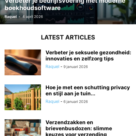
Verbeter je bedrijfsvoering met moderne
boekhoudsoftware
Raquel
-
4 april 2026
LATEST ARTICLES
Verbeter je seksuele gezondheid:
innovaties en zelfzorg tips
Raquel
-
9 januari 2026
Hoe je met een schutting privacy
en stijl aan je tuin...
Raquel
-
6 januari 2026
Verzendzakken en
brievenbusdozen: slimme
keuzes voor verzending