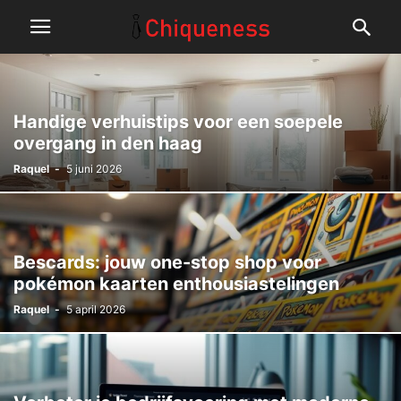
Handige verhuistips voor een soepele
overgang in den haag
Raquel
-
5 juni 2026
Bescards: jouw one-stop shop voor
pokémon kaarten enthousiastelingen
Raquel
-
5 april 2026