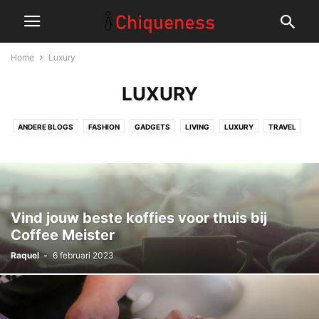
Home
Luxury
LUXURY
ANDERE BLOGS
FASHION
GADGETS
LIVING
LUXURY
TRAVEL
Vind jouw beste koffies voor thuis bij
Coffee Meister
Raquel
-
6 februari 2023