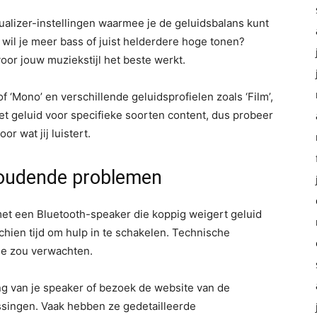
izer-instellingen waarmee je de geluidsbalans kunt
il je meer bass of juist helderdere hoge tonen?
or jouw muziekstijl het beste werkt.
of ‘Mono’ en verschillende geluidsprofielen zoals ‘Film’,
t het geluid voor specifieke soorten content, dus probeer
or wat jij luistert.
houdende problemen
n met een Bluetooth-speaker die koppig weigert geluid
schien tijd om hulp in te schakelen. Technische
je zou verwachten.
ng van je speaker of bezoek de website van de
ssingen. Vaak hebben ze gedetailleerde