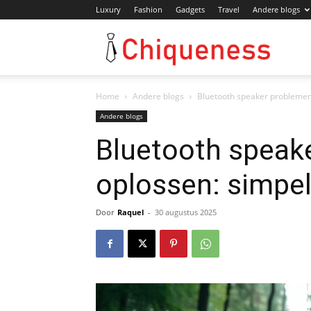
Luxury
Fashion
Gadgets
Travel
Andere blogs
Chiqu
Home
Andere blogs
Bluetooth speaker problemen 
Andere blogs
Bluetooth speak
oplossen: simpel
Door
Raquel
-
30 augustus 2025