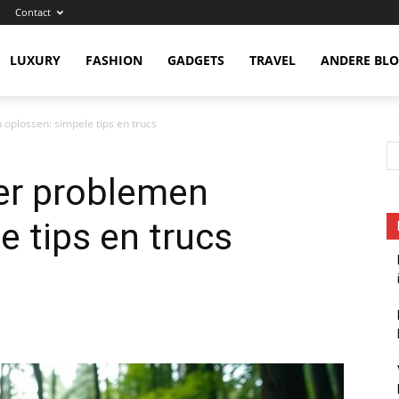
Contact
eness
LUXURY
FASHION
GADGETS
TRAVEL
ANDERE BL
oplossen: simpele tips en trucs
er problemen
e tips en trucs