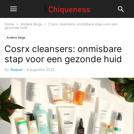
Home
Andere blogs
Cosrx cleansers: onmisbare stap voor een
gezonde huid
Andere blogs
Cosrx cleansers: onmisbare
stap voor een gezonde huid
By
Raquel
-
6 augustus 2025