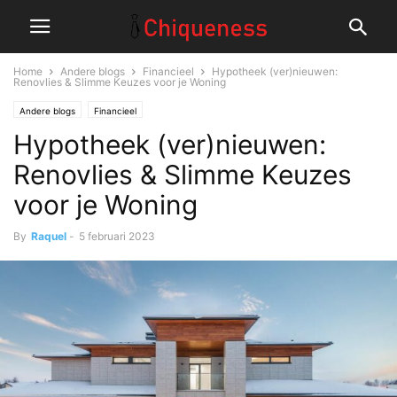
Home
Andere blogs
Financieel
Hypotheek (ver)nieuwen:
Renovlies & Slimme Keuzes voor je Woning
Andere blogs
Financieel
Hypotheek (ver)nieuwen:
Renovlies & Slimme Keuzes
voor je Woning
By
Raquel
-
5 februari 2023