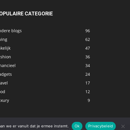
OPULAIRE CATEGORIE
ndere blogs
96
ving
62
kelijk
47
ashion
36
nancieel
34
adgets
24
avel
17
ood
12
uxury
9
aan we er vanuit dat je ermee instemt.
Ok
Privacybeleid
cursus Duits Tilburg