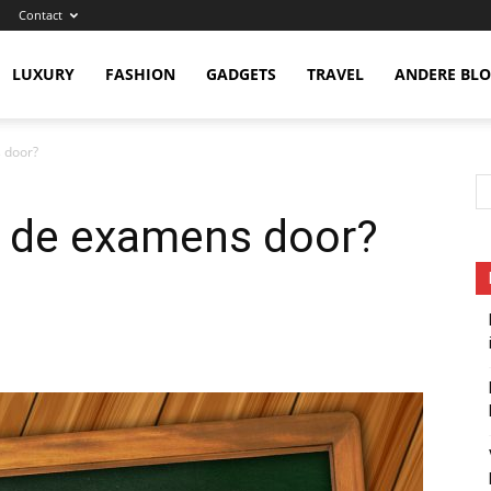
Contact
eness
LUXURY
FASHION
GADGETS
TRAVEL
ANDERE BL
 door?
 de examens door?