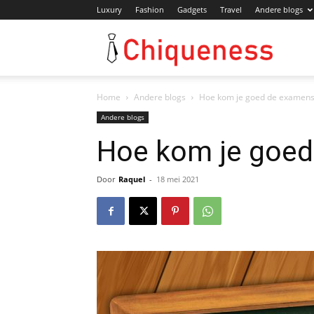
Luxury
Fashion
Gadgets
Travel
Andere blogs
Chiqu
Home
Andere blogs
Hoe kom je goed de examens
Andere blogs
Hoe kom je goed
Door
Raquel
-
18 mei 2021