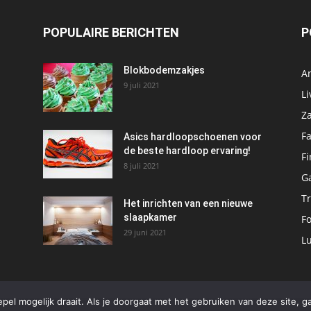
POPULAIRE BERICHTEN
P
Blokbodemzakjes
A
9 juli 2021
Li
Za
F
Asics hardloopschoenen voor
de beste hardloop ervaring!
Fi
8 juli 2021
G
Tr
Het inrichten van een nieuwe
slaapkamer
F
29 juni 2021
L
el mogelijk draait. Als je doorgaat met het gebruiken van deze site, g