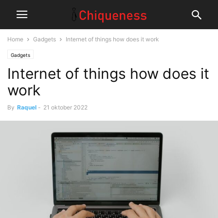
Home
Gadgets
Internet of things how does it work
Gadgets
Internet of things how does it
work
By
Raquel
-
21 oktober 2022