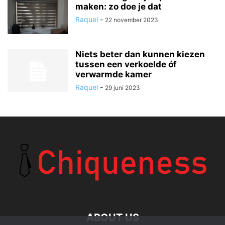
maken: zo doe je dat
Raquel
-
22 november 2023
Niets beter dan kunnen kiezen
tussen een verkoelde óf
verwarmde kamer
Raquel
-
29 juni 2023
ABOUT US