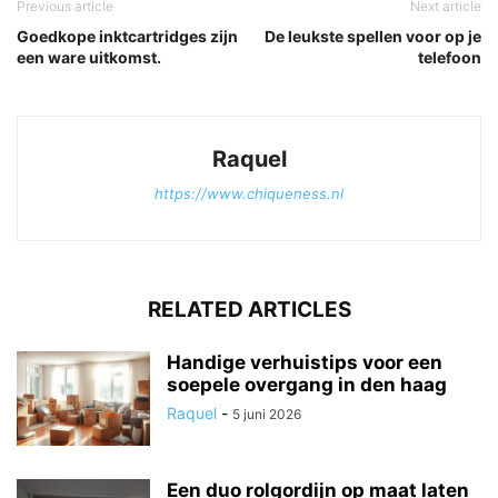
Previous article
Next article
Goedkope inktcartridges zijn
De leukste spellen voor op je
een ware uitkomst.
telefoon
Raquel
https://www.chiqueness.nl
RELATED ARTICLES
Handige verhuistips voor een
soepele overgang in den haag
Raquel
-
5 juni 2026
Een duo rolgordijn op maat laten