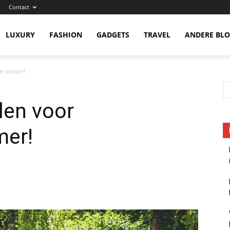
Contact
eness
LUXURY
FASHION
GADGETS
TRAVEL
ANDERE BL
e zomer!
len voor
er!