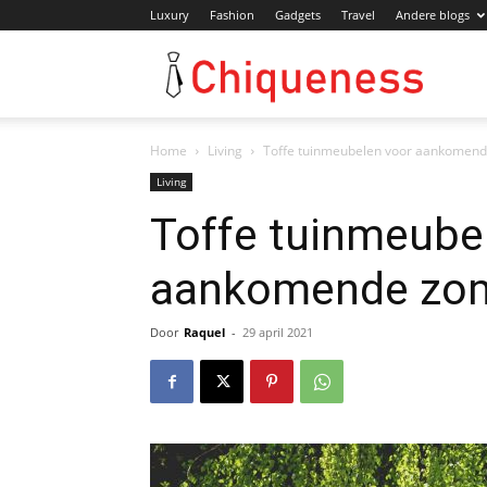
Luxury
Fashion
Gadgets
Travel
Andere blogs
Chiqu
Home
Living
Toffe tuinmeubelen voor aankomend
Living
Toffe tuinmeube
aankomende zom
Door
Raquel
-
29 april 2021