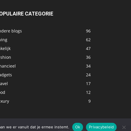
OPULAIRE CATEGORIE
ndere blogs
96
ving
62
kelijk
47
ashion
36
nancieel
34
adgets
24
avel
17
ood
12
uxury
9
aan we er vanuit dat je ermee instemt.
Ok
Privacybeleid
cursus Duits Tilburg