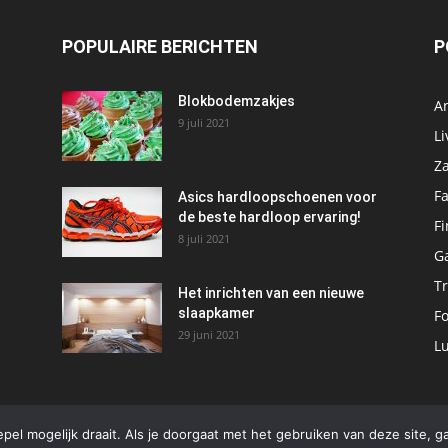
POPULAIRE BERICHTEN
P
Blokbodemzakjes
A
9 juli 2021
Li
Za
F
Asics hardloopschoenen voor
de beste hardloop ervaring!
Fi
8 juli 2021
G
Tr
Het inrichten van een nieuwe
slaapkamer
F
29 juni 2021
L
el mogelijk draait. Als je doorgaat met het gebruiken van deze site, g