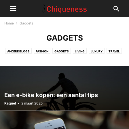
Home
Gadgets
GADGETS
ANDERE BLOGS
FASHION
GADGETS
LIVING
LUXURY
TRAVEL
Een e-bike kopen: een aantal tips
Raquel
-
2 maart 2025