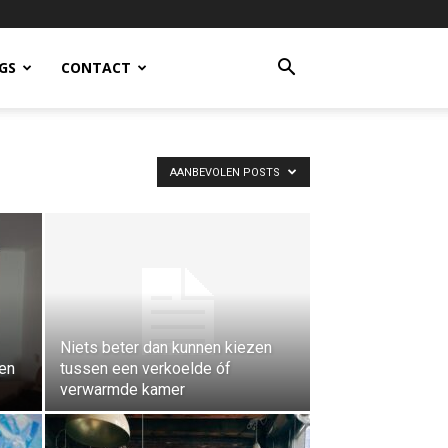
GS
CONTACT
AANBEVOLEN POSTS
Niets beter dan kunnen kiezen
ten
tussen een verkoelde óf
verwarmde kamer