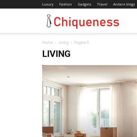
Luxury
Fashion
Gadgets
Travel
Andere blogs
Chique
Home
Living
Pagina 6
LIVING