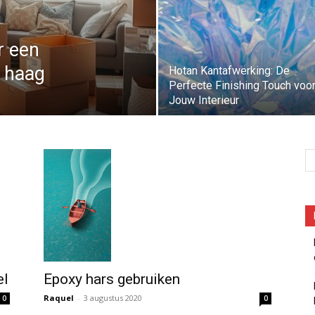
r een
n haag
Hotan Kantafwerking: De
Perfecte Finishing Touch voo
Jouw Interieur
el
Epoxy hars gebruiken
Raquel
-
3 augustus 2020
0
0