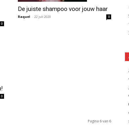
De juiste shampoo voor jouw haar
Raquel
-
22 juli 2020
0
0
!
0
Pagina 6 van 6