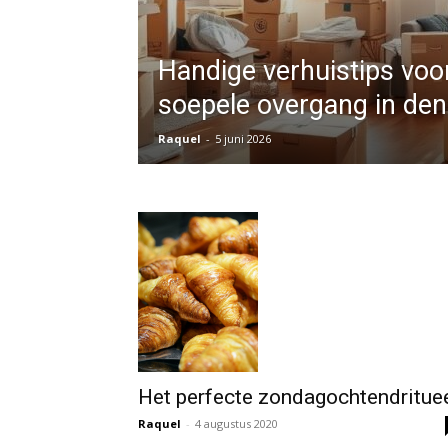
Handige verhuistips voo
soepele overgang in de
Raquel
-
5 juni 2026
Het perfecte zondagochtendritue
Raquel
-
4 augustus 2020