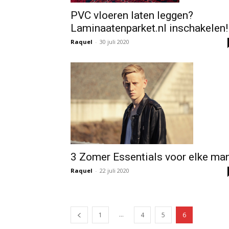
PVC vloeren laten leggen?
Laminaatenparket.nl inschakelen!
Raquel
-
30 juli 2020
3 Zomer Essentials voor elke man
Raquel
-
22 juli 2020
...
1
4
5
6